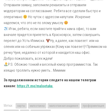
Отправили заявку, заполнили реквизиты и отправили
модераторам на согласование. Ребята все сделали быстро и
оперативно
Но чуток с адресом напутали. Искренне
надеемся, что это не по злому умыслу
Итак, ребята, если захотите прийти к нам в офис, то вам
вначале придется прилететь в Красноярск, затем совершить
перелет до Усть-Илимска.
Ну, а далее, как повезет: или на
оленях или на собачьих упряжках (Кому как повезет)! Прямиком на
речку Чуня, недалеко от которой и находится наш офис.
Добро пожаловать, всех ждем!
P.S. Обожаю тонкий и веселый юмор программистов. Так
изящно троллить нужно уметь… Мимими
За продолжением истории следите на нашем телеграм
канале:
https://t.me/maloetaka
Метки:
карты
малоэтажка
малоэтажная академия
профориентация