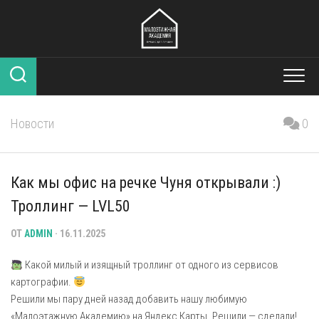
Перейти
к
содержанию
Новости
0
Как мы офис на речке Чуня открывали :)
Троллинг — LVL50
ОТ
ADMIN
· 16.11.2025
Какой милый и изящный троллинг от одного из сервисов
картографии.
Решили мы пару дней назад добавить нашу любимую
«Малоэтажную Академию» на Яндекс Карты. Решили — сделали!