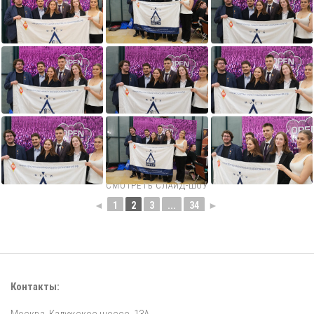
СМОТРЕТЬ СЛАЙД-ШОУ
◄
1
2
3
...
34
►
Контакты: