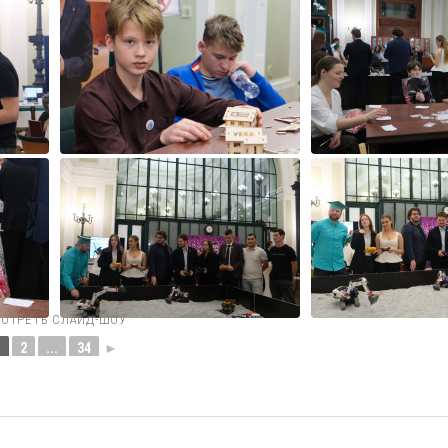
ОТРЕТЬ СЛАЙД-ШОУ
1
2
...
34
►