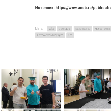
Источник: https://www.ancb.ru/publicati
Метки:
veka
выставка
малоэтажка
малоэтажная
я строитель будущего
ясб