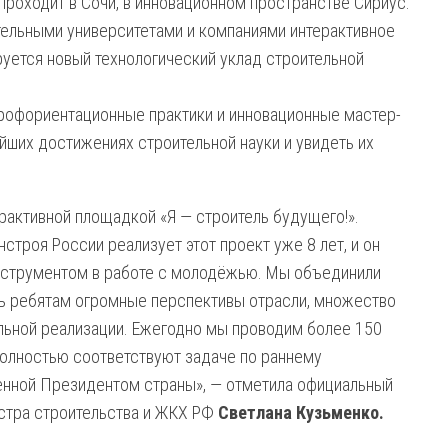
 проходит в Сочи, в инновационном пространстве Сириус.
ельными университетами и компаниями интерактивное
уется новый технологический уклад строительной
профориентационные практики и инновационные мастер-
йших достижениях строительной науки и увидеть их
рактивной площадкой «Я — строитель будущего!».
роя России реализует этот проект уже 8 лет, и он
нструментом в работе с молодёжью. Мы объединили
ать ребятам огромные перспективы отрасли, множество
льной реализации. Ежегодно мы проводим более 150
полностью соответствуют задаче по раннему
нной Президентом страны», — отметила официальный
стра строительства и ЖКХ РФ
Светлана Кузьменко.