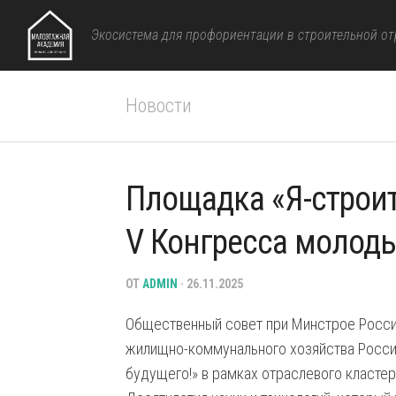
Перейти
к
Экосистема для профориентации в строительной от
содержанию
Новости
Площадка «Я-строит
V Конгресса молоды
ОТ
ADMIN
· 26.11.2025
Общественный совет при Минстрое Росси
жилищно-коммунального хозяйства Росси
будущего!» в рамках отраслевого класте