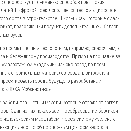
йс способствует пониманию способов повышения
зданий. Цифровой трек дополняется тестом «Цифровое
кого софта в строительстве. Школьникам, которые сдали
ификат, позволяющий получить дополнительные 5 баллов
ьных вузов.
по промышленным технологиям, например, сварочным, а
тва и бережливому производству. Прямо на площадке за
 «Малоэтажной Академии» или эко-завод по всем
енных строительных материалов создать витраж или
т проектировать города будущего разработана и
а «ЖЭКА: Урбанистика».
 работы, планшеты и макеты, которые отражают взгляд
род. Один из них показывает преобразование безликой
 с человеческим масштабом. Через систему «зеленых
иняющих дворы с общественным центром квартала,