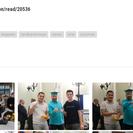
on/read/20536
 академия
профориентация
сириус
сочи
хуснуллин