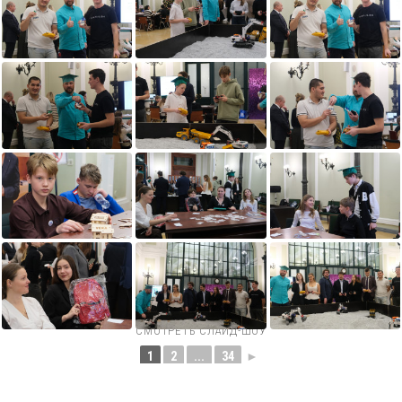
СМОТРЕТЬ СЛАЙД-ШОУ
1
2
...
34
►