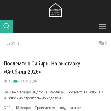
Перейти
к
содержанию
Новости
0
Поедемте в Сибирь! На выставку
«Сиббилд-2026»
ОТ
ADMIN
· 14.01.2026
Граждане-товарищи, друзья и партнеры! Поедемте в Сибирь! На
«Сибирскую строительную неделю»!
С 10 по 13 февраля. Проведем что-нибудь этакое,