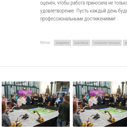
оценён, чтобы работа приносила не тольк
удовлетворение. Пусть каждый день буде
профессиональными достижениями!
Метки:
академия
выставка
гимназия троицка
м