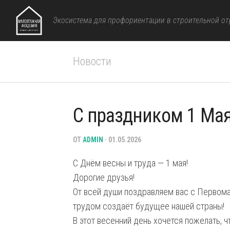
Перейти
к
Экосистема для профориентации в строительной от
содержанию
Новости
С праздником 1 Мая
ОТ
ADMIN
· 01.05.2026
С Днём весны и труда — 1 мая!
Дорогие друзья!
От всей души поздравляем вас с Первома
трудом создаёт будущее нашей страны!
В этот весенний день хочется пожелать, 