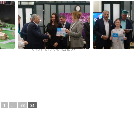
СМОТРЕТЬ СЛАЙД-ШОУ
1
...
33
34