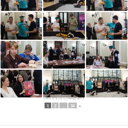
СМОТРЕТЬ СЛАЙД-ШОУ
1
2
...
34
►