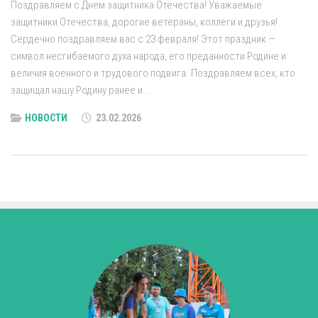
Поздравляем с Днем защитника Отечества! Уважаемые
защитники Отечества, дорогие ветераны, коллеги и друзья!
Сердечно поздравляем вас с 23 февраля! Этот праздник —
символ несгибаемого духа народа, его преданности Родине и
величия военного и трудового подвига. Поздравляем всех, кто
защищал нашу Родину ранее и...
НОВОСТИ
23.02.2026