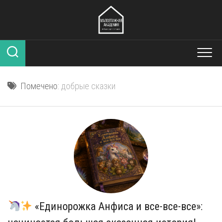
Перейти
к
содержанию
Помечено:
добрые сказки
«Единорожка Анфиса и все-все-все»: