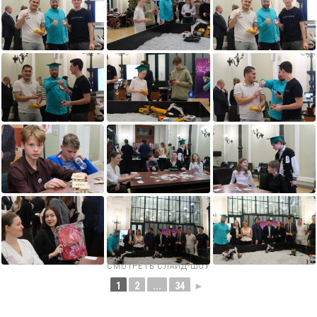
СМОТРЕТЬ СЛАЙД-ШОУ
1
2
...
34
►