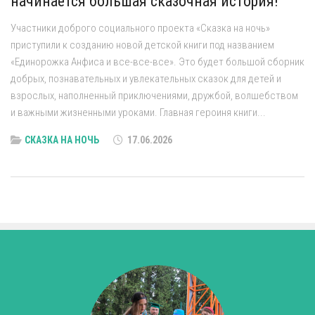
начинается большая сказочная история!
Участники доброго социального проекта «Сказка на ночь»
приступили к созданию новой детской книги под названием
«Единорожка Анфиса и все-все-все». Это будет большой сборник
добрых, познавательных и увлекательных сказок для детей и
взрослых, наполненный приключениями, дружбой, волшебством
и важными жизненными уроками. Главная героиня книги...
СКАЗКА НА НОЧЬ
17.06.2026