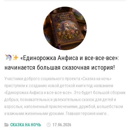
«Единорожка Анфиса и все-все-все»:
начинается большая сказочная история!
Участники доброго социального проекта «Сказка на ночь»
приступили к созданию новой детской книги под названием
«Единорожка Анфиса и все-все-все». Это будет большой сборник
добрых, познавательных и увлекательных сказок для детей и
взрослых, наполненный приключениями, дружбой, волшебством
и важными жизненными уроками. Главная героиня книги...
СКАЗКА НА НОЧЬ
17.06.2026