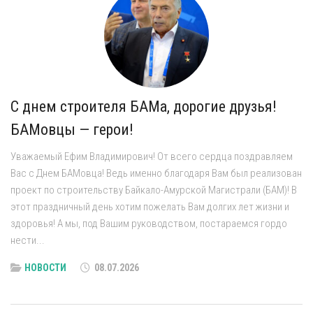
С днем строителя БАМа, дорогие друзья!
БАМовцы — герои!
Уважаемый Ефим Владимирович! От всего сердца поздравляем
Вас с Днем БАМовца! Ведь именно благодаря Вам был реализован
проект по строительству Байкало-Амурской Магистрали (БАМ)! В
этот праздничный день хотим пожелать Вам долгих лет жизни и
здоровья! А мы, под Вашим руководством, постараемся гордо
нести...
НОВОСТИ
08.07.2026