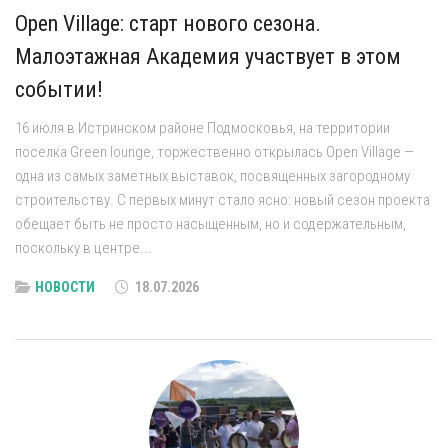
Open Village: старт нового сезона.
Малоэтажная Академия участвует в этом
событии!
16 июля в Истринском районе Подмосковья, на территории
поселка Green lounge, торжественно открылась Open Village —
одна из самых заметных выставок, посвященных загородному
строительству. С первых минут стало ясно: новый сезон проекта
обещает быть не просто насыщенным, но и содержательным,
поскольку в центре...
НОВОСТИ
18.07.2026