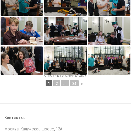
СМОТРЕТЬ СЛАЙД-ШОУ
1
2
...
34
►
Контакты:
Москва, Калужское шоссе, 13А