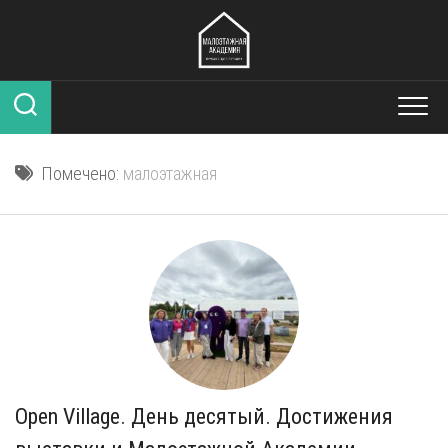
Перейти
к
содержанию
Помечено:
малоэтажная
Open Village. День десятый. Достижения