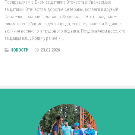
Поздравляем с Днем защитника Отечества! Уважаемые
защитники Отечества, дорогие ветераны, коллеги и друзья!
Сердечно поздравляем вас с 23 февраля! Этот праздник —
символ несгибаемого духа народа, его преданности Родине и
величия военного и трудового подвига. Поздравляем всех, кто
защищал нашу Родину ранее и...
НОВОСТИ
23.02.2026