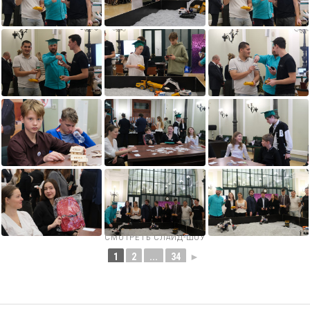
СМОТРЕТЬ СЛАЙД-ШОУ
1
2
...
34
►