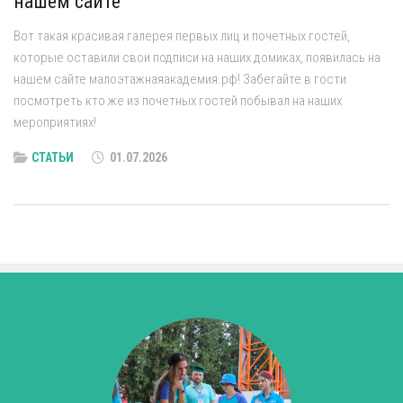
нашем сайте
Вот такая красивая галерея первых лиц и почетных гостей,
которые оставили свои подписи на наших домиках, появилась на
нашем сайте малоэтажнаяакадемия.рф! Забегайте в гости
посмотреть кто же из почетных гостей побывал на наших
мероприятиях!
СТАТЬИ
01.07.2026