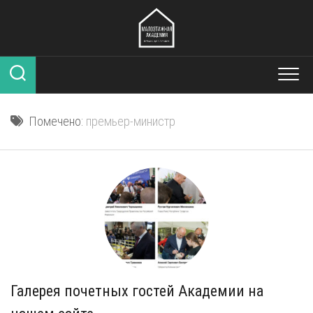
Перейти
к
содержанию
Помечено:
премьер-министр
Галерея почетных гостей Академии на