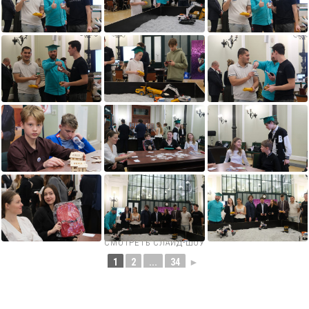
СМОТРЕТЬ СЛАЙД-ШОУ
1
2
...
34
►