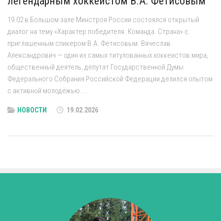
легендарным хоккеистом В.А. Фетисовым
19.02 в Большом зале Минстроя России состоялся открытый
диалог на тему «Характер победителя. Команда. Страна» с
приглашенным спикером В.А. Фетисовым. Вячеслав
Александрович — один из самых титулованных хоккеистов мира,
общественный деятель, депутат Государственной Думы
Федерального Собрания Российской Федерации делился опытом
с активной молодёжью....
НОВОСТИ
19.02.2026