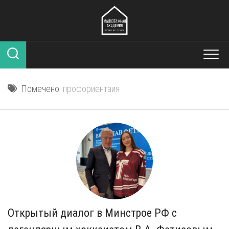
Перейти
к
содержанию
Помечено:
профориентаия
Открытый диалог в Минстрое РФ с