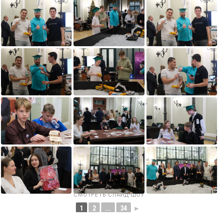
СМОТРЕТЬ СЛАЙД-ШОУ
1
2
...
34
►