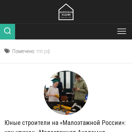
Перейти
к
содержанию
Помечено:
тпп рф
Юные строители на «Малоэтажной России»: