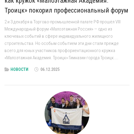
как кружок «Малоэтажная Академия.
Троицк» покорил профессиональный форум
2 и 3 декабря в Торгово-промышленной палате РФ прошёл VIII
Международный форум «Малоэтажная Россия» — одно из
ключевых событий в сфере индивидуального жилищного
строительства. Но особым событием эти дни стали прежде
всего для юных участников профориентационного кружка
«Малоэтажная Академия. Троицк» Гимназии города Троицк....
НОВОСТИ
06.12.2025