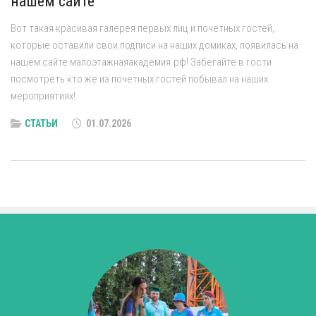
нашем сайте
Вот такая красивая галерея первых лиц и почетных гостей,
которые оставили свои подписи на наших домиках, появилась на
нашем сайте малоэтажнаяакадемия.рф! Забегайте в гости
посмотреть кто же из почетных гостей побывал на наших
мероприятиях!
СТАТЬИ
01.07.2026