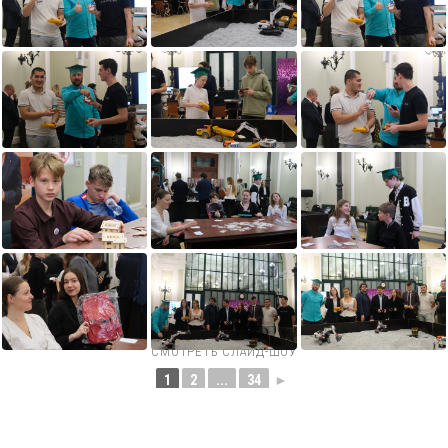
СМОТРЕТЬ СЛАЙД-ШОУ
1
2
...
34
►