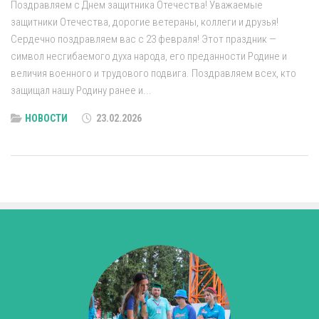
Поздравляем с Днем защитника Отечества! Уважаемые
защитники Отечества, дорогие ветераны, коллеги и друзья!
Сердечно поздравляем вас с 23 февраля! Этот праздник —
символ несгибаемого духа народа, его преданности Родине и
величия военного и трудового подвига. Поздравляем всех, кто
защищал нашу Родину ранее и...
НОВОСТИ
23.02.2026