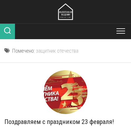
Перейти
к
содержанию
Помечено:
защитник отечества
Поздравляем с праздником 23 февраля!