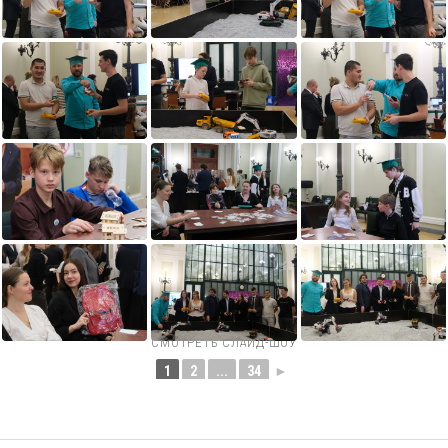
СМОТРЕТЬ СЛАЙД-ШОУ
1
2
...
34
►