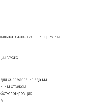
онального использования времени
ции глухих
м для обследования зданий
ильным отсеком
 робот-сортировщик
ЛА