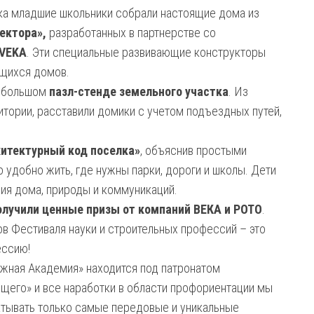
ка младшие школьники собрали настоящие дома из
тектора»,
разработанных в партнерстве со
 VEKA
. Эти специальные развивающие конструкторы
ящихся домов.
а большом
пазл-стенде земельного участка
. Из
итории, расставили домики с учетом подъездных путей,
итектурный код поселка»
, объяснив простыми
 удобно жить, где нужны парки, дороги и школы. Дети
ния дома, природы и коммуникаций.
лучили ценные призы от компаний ВЕКА и РОТО
.
ов Фестиваля науки и строительных профессий – это
ессию!
ажная Академия» находится под патронатом
ущего» и все наработки в области профориентации мы
атывать только самые передовые и уникальные