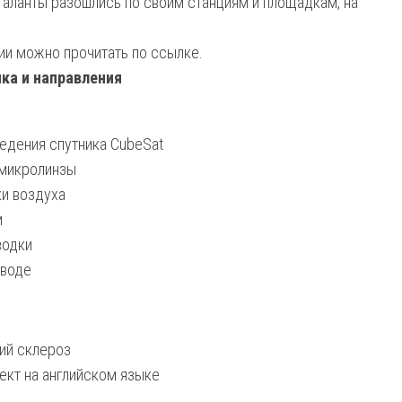
таланты разошлись по своим станциям и площадкам, на
и можно прочитать по ссылке.
ка и направления
аведения спутника CubeSat
 микролинзы
ки воздуха
м
водки
 воде
кий склероз
ект на английском языке