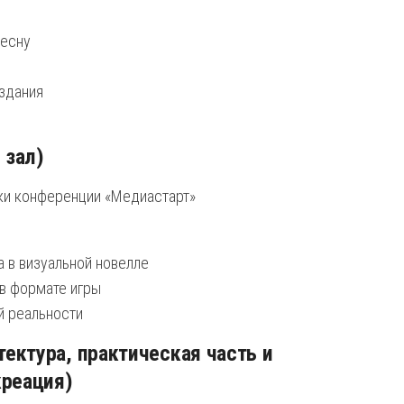
Десну
 здания
 зал)
ки конференции «Медиастарт»
ка в визуальной новелле
 в формате игры
й реальности
ектура, практическая часть и
креация)