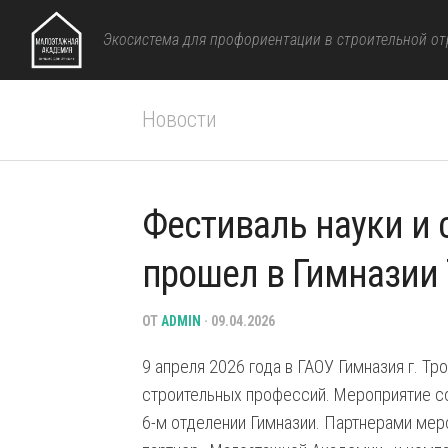
Перейти
к
Экосистема для профориентации в строительной от
содержанию
Новости
Фестиваль науки и
прошел в Гимназии
ОТ
ADMIN
· 09.04.2026
9 апреля 2026 года в ГАОУ Гимназия г. Тр
строительных профессий. Мероприятие со
6-м отделении Гимназии. Партнерами мер