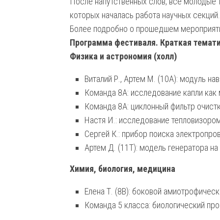
После напутственных слов, все молодые 
которых началась работа научных секций.
Более подробно о прошедшем мероприяти
Программа фестиваля. Краткая темати
Физика и астрономия (холл)
Виталий Р., Артем М. (10А): модуль н
Команда 8А: исследование капли как
Команда 8А: циклонный фильтр очист
Настя И.: исследование тепловизоро
Сергей К.: прибор поиска электропро
Артем Д. (11Т): модель генератора на
Химия, биология, медицина
Елена Т. (8В): боковой амиотрофичес
Команда 5 класса: биологический про