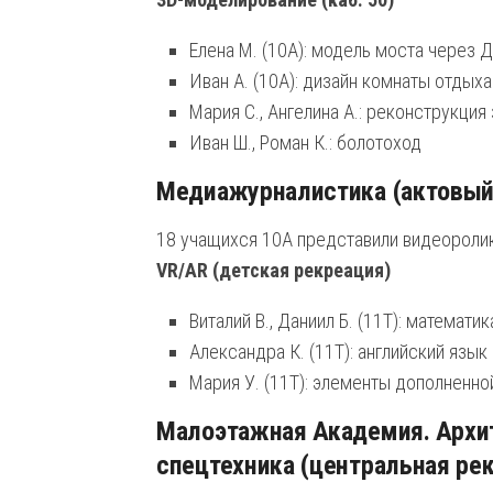
Елена М. (10А): модель моста через 
Иван А. (10А): дизайн комнаты отдыха
Мария С., Ангелина А.: реконструкция
Иван Ш., Роман К.: болотоход
Медиажурналистика (актовый
18 учащихся 10А представили видеороли
VR/AR (детская рекреация)
Виталий В., Даниил Б. (11Т): математи
Александра К. (11Т): английский язык
Мария У. (11Т): элементы дополненно
Малоэтажная Академия. Архит
спецтехника (центральная ре