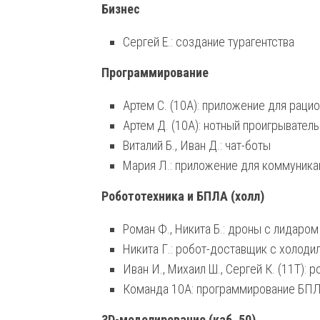
Бизнес
Сергей Е.: создание турагентства
Программирование
Артем С. (10А): приложение для раци
Артем Д. (10А): нотный проигрыватель
Виталий Б., Иван Д.: чат-боты
Мария Л.: приложение для коммуника
Робототехника и БПЛА (холл)
Роман Ф., Никита Б.: дроны с лидаро
Никита Г.: робот-доставщик с холод
Иван И., Михаил Ш., Сергей К. (11Т):
Команда 10А: программирование БП
3D-моделирование (каб. 50)