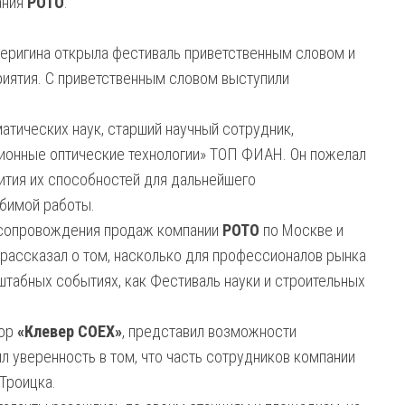
ания
РОТО
.
еригина открыла фестиваль приветственным словом и
риятия. С приветственным словом выступили
атических наук, старший научный сотрудник,
онные оптические технологии» ТОП ФИАН. Он пожелал
вития их способностей для дальнейшего
юбимой работы.
а сопровождения продаж компании
РОТО
по Москве и
 рассказал о том, насколько для профессионалов рынка
штабных событиях, как Фестиваль науки и строительных
тор
«Клевер COEX»
, представил возможности
л уверенность в том, что часть сотрудников компании
Троицка.