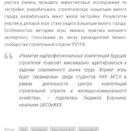
участка учились проводить маркетинговые исследования по
застройке, разрабатывать стратегическую концепцию малого
города, разрабатывать макет жилой застройки. Результатом
участия в деловой игре стала защита концепции малого города.
Особенностью методики игры явилась практика внешнего
экспертного голосования из числа руководителей бизнес-
сообщества строительной отрасли ТПП РФ.
«Развитие надпрофессиональных компетенций будущих
строителей позволит максимально адаптироваться к
задачам современного рынка труда. Формат игры
будет тиражирован среди студентов НИУ МГСУ в
рамках деятельности Центра компетенций
строительной отрасли и жилищно-коммунального
хозяйства»
, – поделилась Людмила Боронина,
начальник ЦКСОиЖКХ.
Метки:
veka
выставка
день строителя
малоэтажка