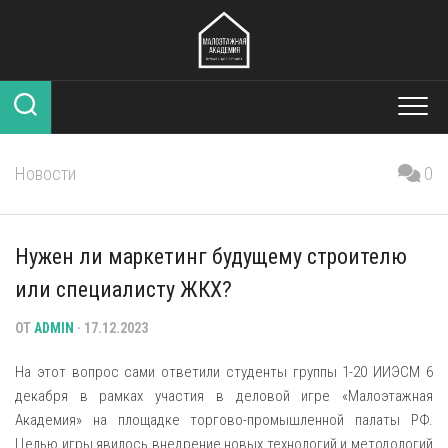
Перейти
к
содержанию
Новости
0
Нужен ли маркетинг будущему строителю
или специалисту ЖКХ?
ОТ
ADMIN
· 17.12.2023
На этот вопрос сами ответили студенты группы 1-20 ИИЭСМ 6
декабря в рамках участия в деловой игре «Малоэтажная
Академия» на площадке торгово-промышленной палаты РФ.
Целью игры явилось внедрение новых технологий и методологий