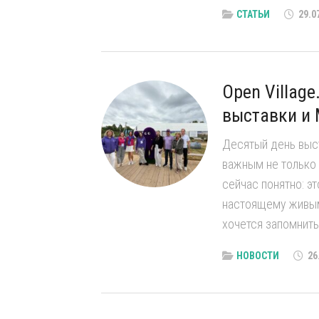
СТАТЬИ
29.0
Open Villag
выставки и
Десятый день выст
важным не только 
сейчас понятно: эт
настоящему живым
хочется запомнить
НОВОСТИ
26