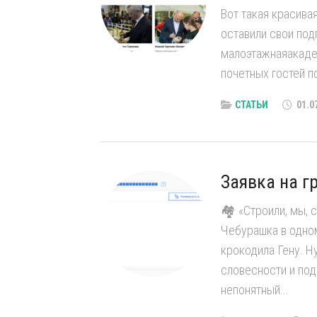
Вот такая красива
оставили свои под
малоэтажнаяакадем
почетных гостей п
СТАТЬИ
01.0
Заявка на г
🏘 «Строили, мы, с
Чебурашка в одно
крокодила Гену. Н
словесности и пода
непонятный...