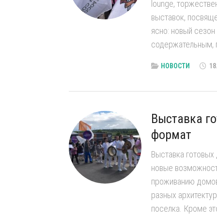
lounge, торжестве
выставок, посвяще
ясно: новый сезон
содержательным, п
НОВОСТИ
18
Выставка го
формат
Выставка готовых 
новые возможности
проживанию домов
разных архитекту
поселка. Кроме это