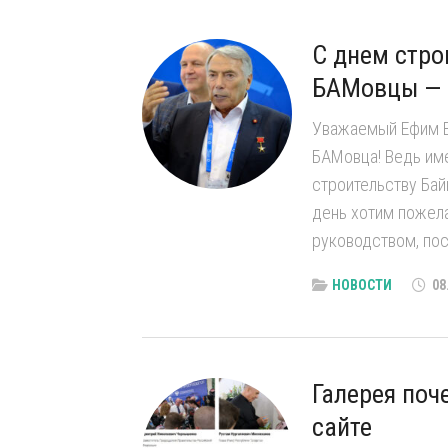
С днем стро
БАМовцы — 
Уважаемый Ефим В
БАМовца! Ведь име
строительству Бай
день хотим пожела
руководством, пос
НОВОСТИ
08
Галерея поч
сайте