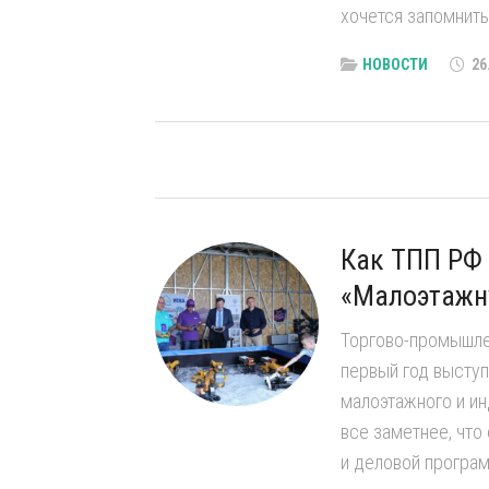
ржественное
хочется запомнить
НОВОСТИ
26
Как ТПП РФ 
«Малоэтажн
Торгово-промышле
первый год высту
малоэтажного и ин
все заметнее, что
и деловой програ