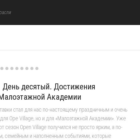
расли
e. День десятый. Достижения
 Малоэтажной Академии
авки стал для нас по-настоящему праздничным и очень
для Ope Village, но и для «Малоэтажной Академии». Уже
от сезон Open Village получился не просто ярким, а по-
, семейным и наполненным событиями, которые