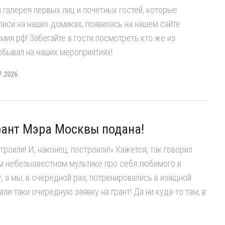
я галерея первых лиц и почетных гостей, которые
писи на наших домиках, появилась на нашем сайте
ия.рф! Забегайте в гости посмотреть кто же из
обывал на наших мероприятиях!
7.2026
рант Мэра Москвы подана!
троили! И, наконец, построили!» Кажется, так говорил
м небезызвестном мультике про себя любимого и
у, а мы, в очередной раз, потренировались в изящной
ли-таки очередную заявку на грант! Да ни куда-то там, в