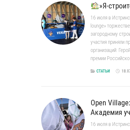
»Я-строит
16 июля в Истринс
lounge» торжестве
загородному строи
участия приняли п
организаций: Геро
премии Российской
СТАТЬИ
18.0
Open Villag
Академия уч
16 июля в Истринс