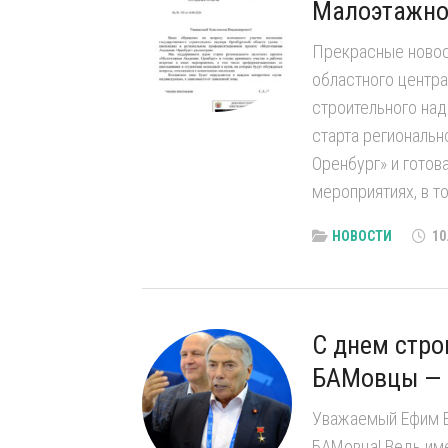
Малоэтажной
Прекрасные новост
областного центра
строительного на
старта региональн
Оренбург» и готов
мероприятиях, в то
НОВОСТИ
10
С днем стро
БАМовцы — 
Уважаемый Ефим В
БАМовца! Ведь име