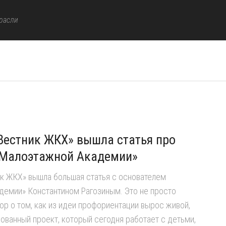
расли
Вестник ЖКХ» вышла статья про
«Малоэтажной Академии»
ик ЖКХ» вышла большая статья с основателем
демии» Константином Рагозиным. Это не просто
вор о том, как из идеи профориентации вырос живой,
ованный проект, который сегодня работает с детьми,