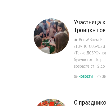
Участница 
Троицк» пое
🔥 Всем! Всем! Вс
«ТОЧНО.ДОБРО» и 
«Точно ДОБРО» под
будущего». По рез
возрасте от 12 до 
НОВОСТИ
20
С празднико