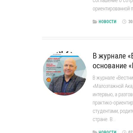
соглашение о сотр
ориентированной п
НОВОСТИ
30
В журнале «
основание 
В журнале «Вестн
«Малоэтажной Ака
интервью, а разго
практико-ориентир
студентами, роди
стране. В...
НОВОСТИ
07