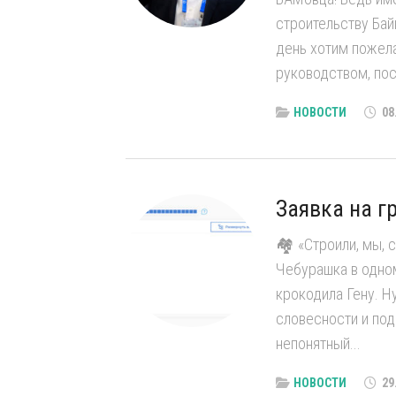
строительству Бай
день хотим пожела
руководством, пос
НОВОСТИ
08
Заявка на г
🏘 «Строили, мы, с
Чебурашка в одно
крокодила Гену. Н
словесности и пода
непонятный...
НОВОСТИ
29