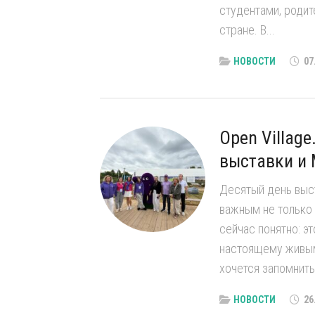
студентами, роди
стране. В...
НОВОСТИ
07
Open Villag
выставки и
Десятый день выст
важным не только 
сейчас понятно: эт
настоящему живым
хочется запомнить.
НОВОСТИ
26