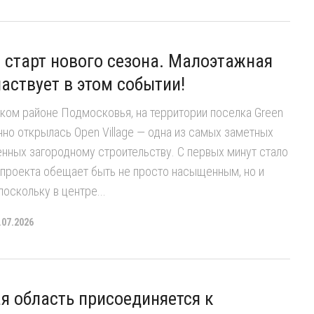
e: старт нового сезона. Малоэтажная
аствует в этом событии!
ком районе Подмосковья, на территории поселка Green
нно открылась Open Village — одна из самых заметных
нных загородному строительству. С первых минут стало
 проекта обещает быть не просто насыщенным, но и
оскольку в центре...
.07.2026
я область присоединяется к