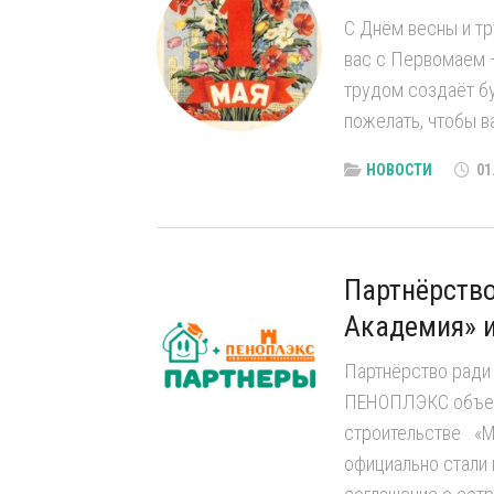
С Днём весны и тр
вас с Первомаем —
трудом создаёт бу
пожелать, чтобы в
НОВОСТИ
01
Партнёрство
Академия» 
Партнёрство ради
ПЕНОПЛЭКС объеди
строительстве «
официально стали 