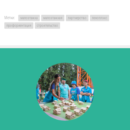
Метки:
малоэтажка
малоэтажная
партнерство
пеноплэкс
профориентация
строительство