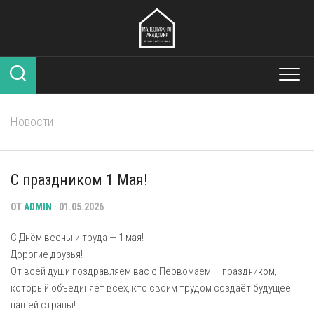
Перейти
к
содержанию
Новости
С праздником 1 Мая!
ОТ
ADMIN
· 01.05.2026
С Днём весны и труда — 1 мая!
Дорогие друзья!
От всей души поздравляем вас с Первомаем — праздником,
который объединяет всех, кто своим трудом создаёт будущее
нашей страны!