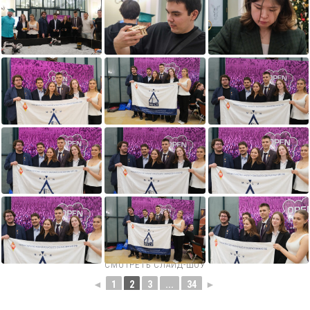
СМОТРЕТЬ СЛАЙД-ШОУ
◄
1
2
3
...
34
►